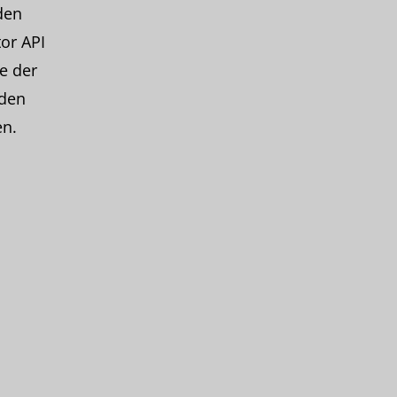
den
or API
e der
rden
en.