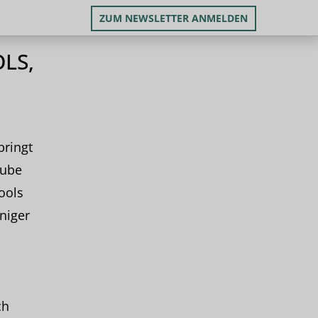
ZUM NEWSLETTER ANMELDEN
LS,
ringt
aube
ools
niger
ch