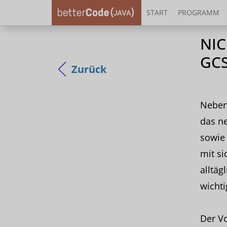
START
PROGRAMM
NIC
GCS
Zurück
Neben
das ne
sowie 
mit si
alltäg
wichti
Der Vo