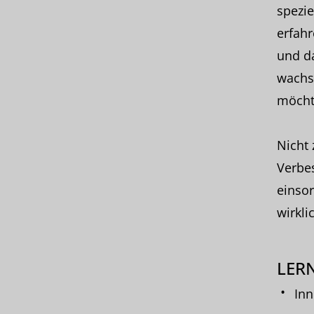
spezi
erfahr
und da
wachs
möchte
Nicht 
Verbe
einsor
wirkli
LERN
Inn