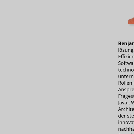
Benja
lösung
Effizie
Softwa
techno
untern
Rollen 
Anspre
Frages
Java-, 
Archit
der st
innova
nachha