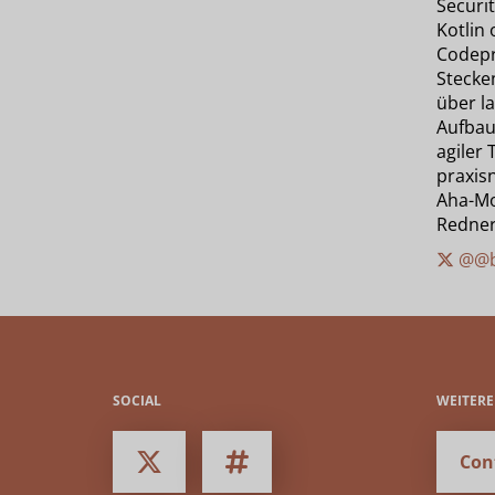
Securit
Kotlin
Codepr
Stecke
über l
Aufbau
agiler
praxis
Aha-Mo
Redner
@@b
SOCIAL
WEITER
Con